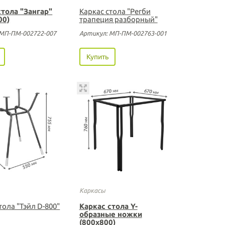
стола "Зангар"
Каркас стола "Регби
00)
трапеция разборный"
 МП-ПМ-002722-007
Артикул: МП-ПМ-002763-001
Купить
Каркасы
тола "Тэйл D-800"
Каркас стола Y-
образные ножки
(800х800)