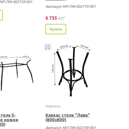
 МП-ПМ-002759-001
Артикул: МП-ПМ-002719-001
6 735
KZT
Купить
Каркасы
стола S-
Каркас стола "Лавр"
ые ножки
(800х800)
00)
Артикул: МП-ПМ-002749-001