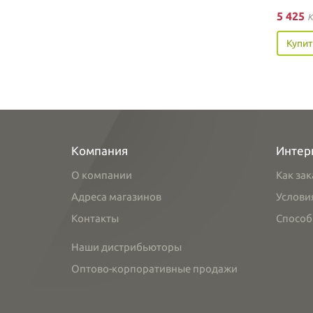
5 425
K
Купит
Компания
Интер
О компании
Как зак
Адреса магазинов
Услови
Контакты
Способ
Наши дистрибьюторы
Оптово-корпоративные продажи