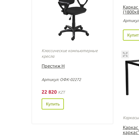
Каркас
(1800х8
Артикул
Купит
Классические компьютерные
кресла
Престиж Н
Артикул: ОФК-02272
22 820
KZT
Купить
Каркасы
Каркас
каркас"