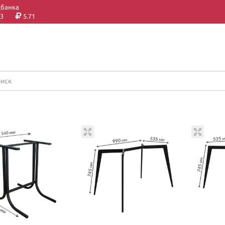
цбанка
3
5.71