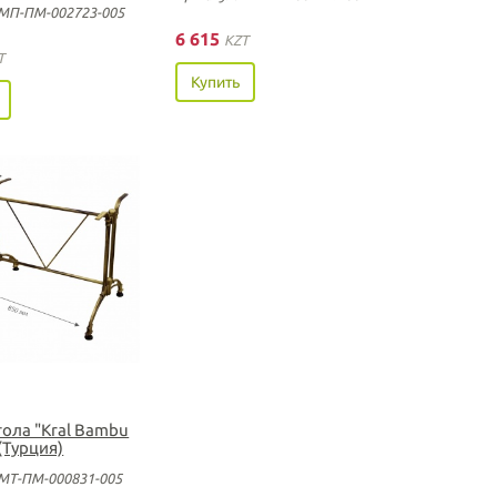
 МП-ПМ-002723-005
6 615
KZT
T
Купить
тола "Kral Bambu
(Турция)
 МТ-ПМ-000831-005