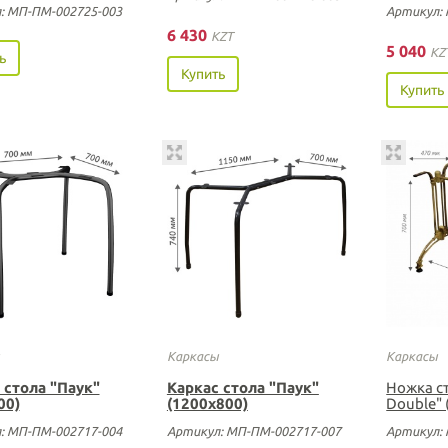
: МП-ПМ-002725-003
Артикул:
6 430
KZT
5 040
KZ
ь
Купить
Купить
Каркасы
Каркасы
 стола "Паук"
Каркас стола "Паук"
Ножка с
00)
(1200х800)
Double" 
: МП-ПМ-002717-004
Артикул: МП-ПМ-002717-007
Артикул: