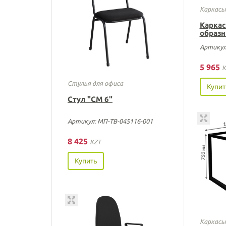
Каркасы
Каркас
образн
Артикул
5 965
K
Стулья для офиса
Купит
Стул "СМ 6"
Артикул: МП-ТВ-045116-001
8 425
KZT
Купить
Каркасы