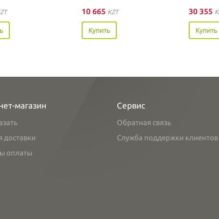
10 665
30 355
ZT
KZT
K
ь
Купить
Купить
нет-магазин
Сервис
азать
Обратная связь
я доставки
Служба поддержки клиентов
ы оплаты