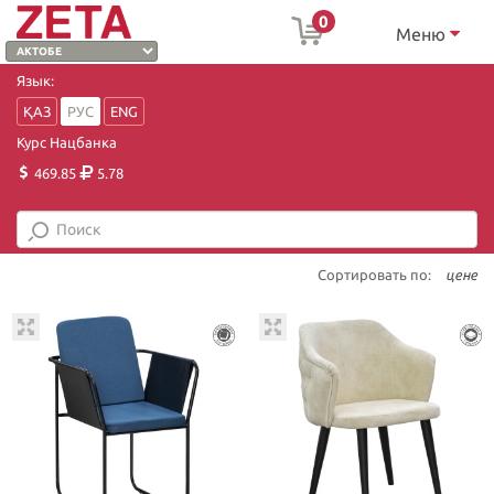
0
Меню
Язык:
ҚАЗ
РУС
ENG
Курс Нацбанка
469.85
5.78
Сортировать по:
цене