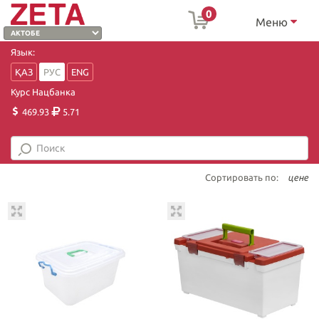
0
Меню
Язык:
ҚАЗ
РУС
ENG
Курс Нацбанка
469.93
5.71
Сортировать по:
цене