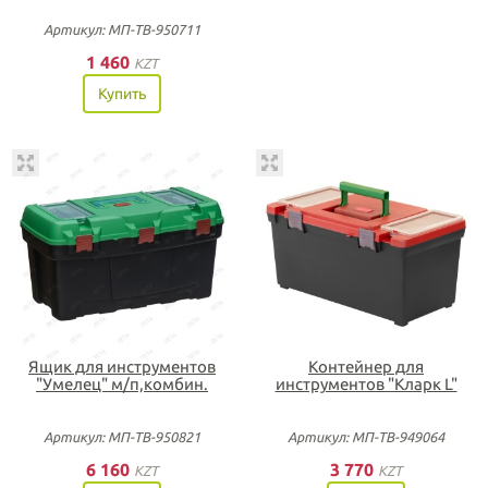
Артикул: МП-ТВ-950711
1 460
KZT
Купить
Ящик для инструментов
Контейнер для
"Умелец" м/п,комбин.
инструментов "Кларк L"
Артикул: МП-ТВ-950821
Артикул: МП-ТВ-949064
6 160
3 770
KZT
KZT