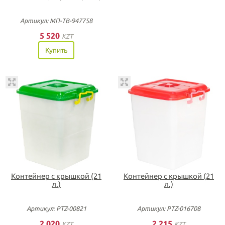
Артикул: МП-ТВ-947758
5 520
KZT
Купить
Контейнер с крышкой (21
Контейнер с крышкой (21
л.)
л.)
Артикул: PTZ-00821
Артикул: PTZ-016708
2 020
2 215
KZT
KZT