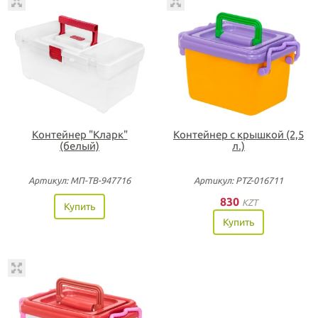
Контейнер "Кларк"
Контейнер с крышкой (2,5
(белый)
л.)
Артикул: МП-ТВ-947716
Артикул: PTZ-016711
830
KZT
Купить
Купить