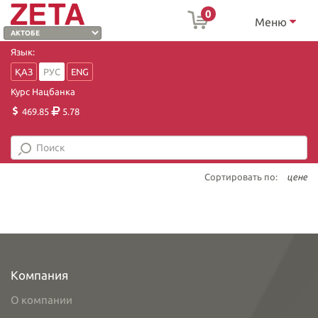
0
Меню
Язык:
ҚАЗ
РУС
ENG
Курс Нацбанка
469.85
5.78
Сортировать по:
цене
Компания
О компании