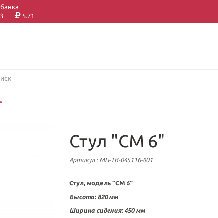
цбанка
3
5.71
"
Стул "СМ 6"
Артикул
: МП-ТВ-045116-001
Стул, модель "СМ 6"
Высота: 820 мм
Ширина сидения: 450 мм