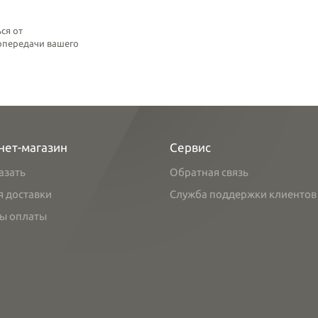
ся от
топередачи вашего
нет-магазин
Сервис
азать
Обратная связь
я доставки
Служба поддержки клиентов
ы оплаты