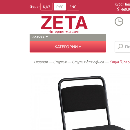
Курс На
Язык:
ҚАЗ
РУС
ENG
469.9
Интернет-магазин
АКТОБЕ
КАТЕГОРИИ
Главная
—
Стулья
—
Стулья для офиса
—
Стул "СМ 6