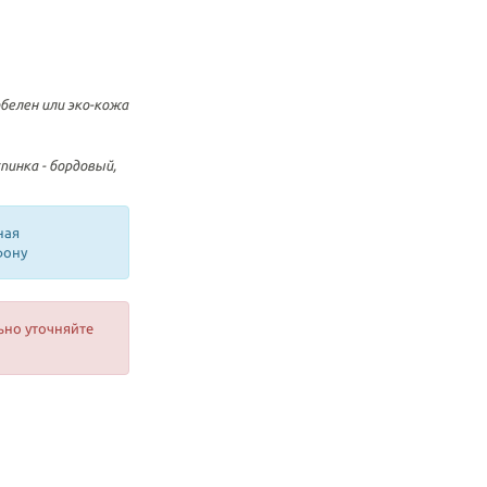
обелен или эко-кожа
пинка - бордовый,
ная
фону
ьно уточняйте