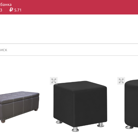
цбанка
3
5.71