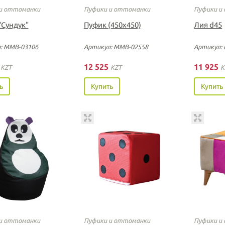
и оттоманки
Пуфики и оттоманки
Пуфики и
"Сундук"
Пуфик (450х450)
Лия d45
: ММВ-03106
Артикул: ММВ-02558
Артикул:
5
12 525
11 925
KZT
KZT
K
ь
Купить
Купить
и оттоманки
Пуфики и оттоманки
Пуфики и