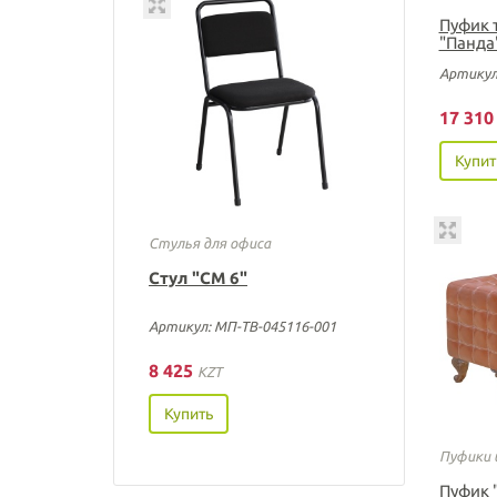
Пуфик 
"Панда
Артикул
17 31
Купит
Стулья для офиса
Стул "СМ 6"
Артикул: МП-ТВ-045116-001
8 425
KZT
Купить
Пуфики 
Пуфик 