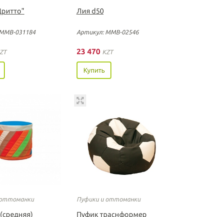
Дритто"
Лия d50
 ММВ-031184
Артикул: ММВ-02546
23 470
ZT
KZT
Купить
 оттоманки
Пуфики и оттоманки
(средняя)
Пуфик траснформер