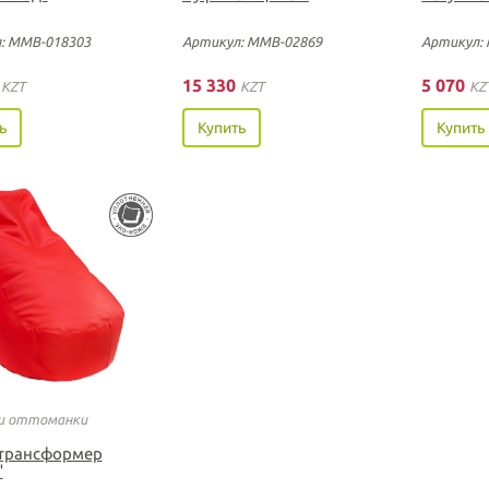
: ММВ-018303
Артикул: ММВ-02869
Артикул:
5
15 330
5 070
KZT
KZT
KZ
ь
Купить
Купить
и оттоманки
трансформер
"