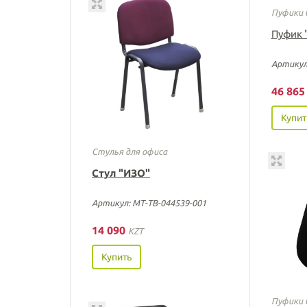
Пуфики 
Пуфик 
Артикул
46 86
Купит
Стулья для офиса
Стул "ИЗО"
Артикул: МТ-ТВ-044539-001
14 090
KZT
Купить
Пуфики 