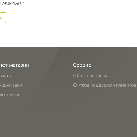
: ММВ-02614
ь
нет-магазин
Сервис
азать
Обратная связь
я доставки
Служба поддержки клиентов
ы оплаты