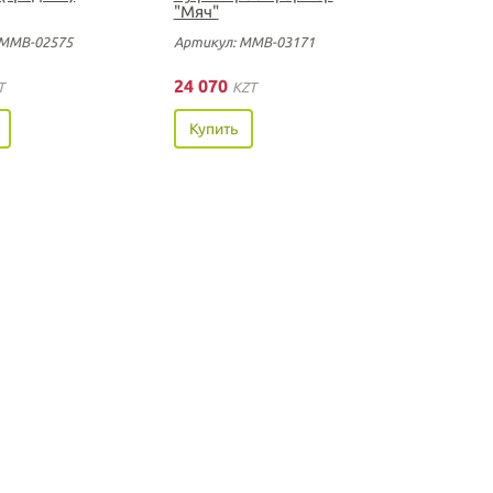
"Мяч"
 ММВ-02575
Артикул: ММВ-03171
24 070
T
KZT
Купить