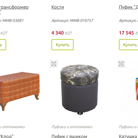
трансформер
Кости
Пуфик "
"
: ММВ-03081
Артикул: ММВ-010757
Артикул:
0
4 340
17 545
KZT
KZT
K
ь
Купить
Купить
и оттоманки
Пуфики и оттоманки
Пуфики и
"Клод"
Пуфик с ящиком
Катушка 