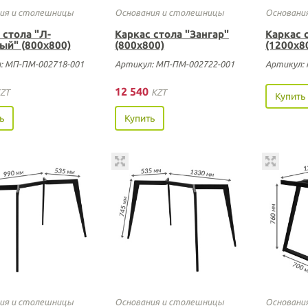
ия и столешницы
Основания и столешницы
Основани
 стола "Л-
Каркас стола "Зангар"
Каркас 
ый" (800х800)
(800х800)
(1200х8
: МП-ПМ-002718-001
Артикул: МП-ПМ-002722-001
Артикул:
12 540
ZT
KZT
Купить
ь
Купить
ия и столешницы
Основания и столешницы
Основани