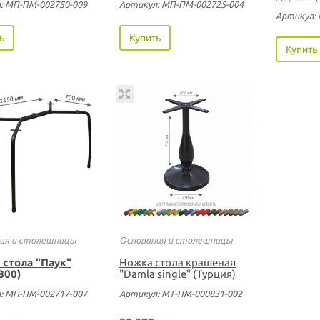
: МП-ПМ-002750-009
Артикул: МП-ПМ-002725-004
Артикул:
ь
Купить
Купить
ия и столешницы
Основания и столешницы
 стола "Паук"
Ножка стола крашеная
800)
"Damla single" (Турция)
: МП-ПМ-002717-007
Артикул: МТ-ПМ-000831-002