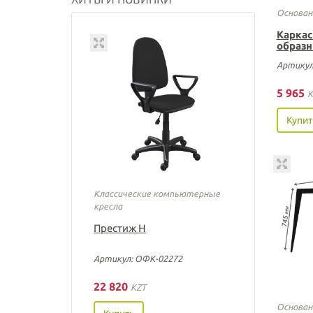
Основан
Каркас
образн
Артикул
5 965
K
Купит
Классические компьютерные
кресла
Престиж Н
Артикул: ОФК-02272
22 820
KZT
Основан