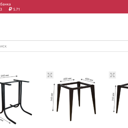
цбанка
3
5.71