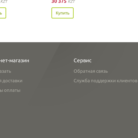
5
30 375
KZT
KZT
ь
Купить
нет-магазин
Сервис
азать
Обратная связь
я доставки
Служба поддержки клиентов
ы оплаты