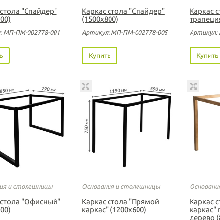
 стола "Спайдер"
Каркас стола "Спайдер"
Каркас с
00)
(1500х800)
трапеци
: МП-ПМ-002778-001
Артикул: МП-ПМ-002778-005
Артикул:
ь
Купить
Купить
ия и столешницы
Основания и столешницы
Основани
 стола "Офисный"
Каркас стола "Прямой
Каркас 
00)
каркас" (1200х600)
каркас" 
дерево (