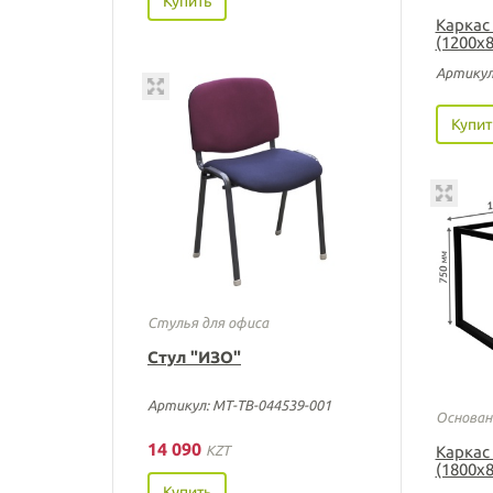
Купить
Каркас
(1200х8
Артикул
Купит
Стулья для офиса
Стул "ИЗО"
Артикул: МТ-ТВ-044539-001
Основан
14 090
KZT
Каркас
(1800х8
Купить