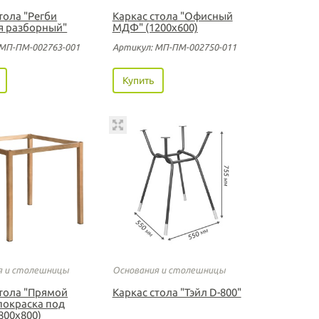
тола "Регби
Каркас стола "Офисный
я разборный"
МДФ" (1200х600)
 МП-ПМ-002763-001
Артикул: МП-ПМ-002750-011
Купить
я и столешницы
Основания и столешницы
стола "Прямой
Каркас стола "Тэйл D-800"
покраска под
800х800)