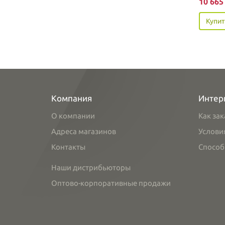
10 66
Купит
Компания
Интер
О компании
Как зак
Адреса магазинов
Услови
Контакты
Способ
Наши дистрибьюторы
Оптово-корпоративные продажи