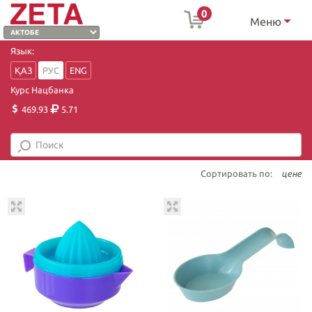
0
Меню
Язык:
ҚАЗ
РУС
ENG
Курс Нацбанка
469.93
5.71
Сортировать по:
цене