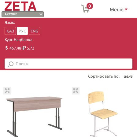
0
Меню
Язык:
ҚАЗ
РУС
ENG
Курс Нацбанка
467.48
5.73
Сортировать по:
цене