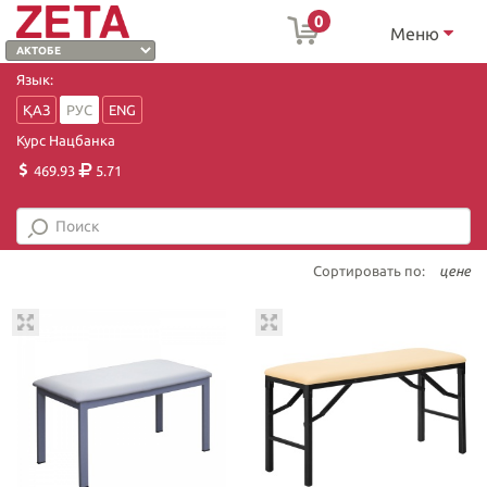
0
Меню
Язык:
ҚАЗ
РУС
ENG
Курс Нацбанка
469.93
5.71
Сортировать по:
цене