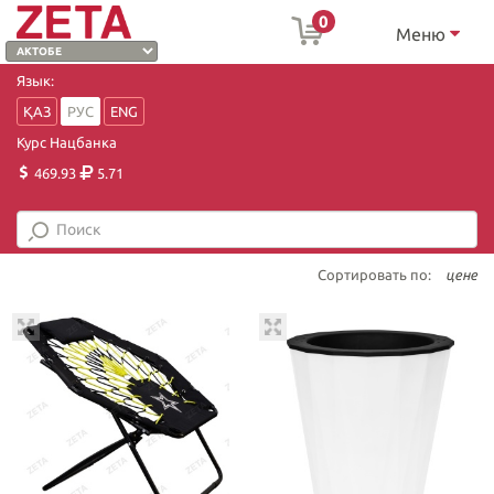
0
Меню
Язык:
ҚАЗ
РУС
ENG
Курс Нацбанка
469.93
5.71
Сортировать по:
цене