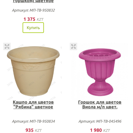
горшком) цветное
Артикул: МП-ТВ-950832
1 375
KZT
Купить
Кашпо для цветов
Горшок для цветов
"Рябина" цветное
Виола м/п цвет.
Артикул: МП-ТВ-950834
Артикул: МП-ТВ-045496
935
1 980
KZT
KZT