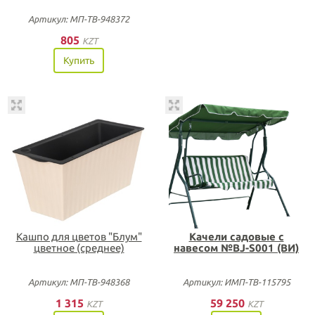
Артикул: МП-ТВ-948372
805
KZT
Купить
Кашпо для цветов "Блум"
Качели садовые с
цветное (среднее)
навесом №BJ-S001 (ВИ)
Артикул: МП-ТВ-948368
Артикул: ИМП-ТВ-115795
1 315
59 250
KZT
KZT