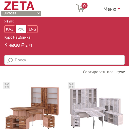
0
Меню
Язык:
ҚАЗ
РУС
ENG
Курс Нацбанка
469.93
5.71
Сортировать по:
цене